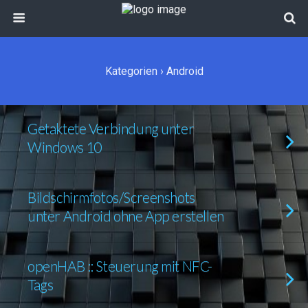
Kategorien ›
Android
Getaktete Verbindung unter
Windows 10
Bildschirmfotos/Screenshots
unter Android ohne App erstellen
openHAB :: Steuerung mit NFC-
Tags