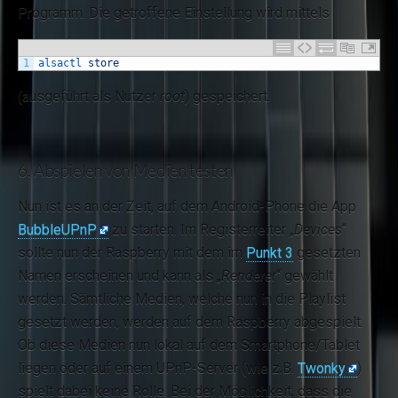
Programm. Die getroffene Einstellung wird mittels
1
alsactl 
store
(ausgeführt als Nutzer
root
) gespeichert.
6. Abspielen von Medien testen
Nun ist es an der Zeit, auf dem Android-Phone die App
BubbleUPnP
zu starten. Im Registerreiter „
Devices
“
sollte nun der Raspberry mit dem im
Punkt 3
gesetzten
Namen erscheinen und kann als „
Renderer
“ gewählt
werden. Sämtliche Medien, welche nun in die Playlist
gesetzt werden, werden auf dem Raspberry abgespielt.
Ob diese Medien nun lokal auf dem Smartphone/Tablet
liegen oder auf einem UPnP-Server (wie z.B.
Twonky
)
spielt dabei keine Rolle. Bei der Möglichkeit, dass die