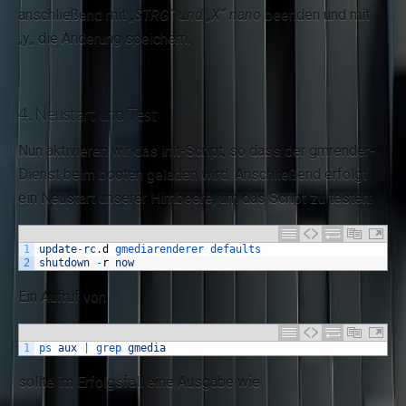
anschließend mit „
STRG“ und „X“ nano
beenden und mit
„y
„
die Änderung speichern.
4. Neustart und Test
Nun aktivieren wir das init-Script, so dass der gmrender-
Dienst beim booten geladen wird. Anschließend erfolgt
ein Neustart unserer Himbeere, um das Script zu testen:
1
update
-
rc
.
d
gmediarenderer 
defaults
2
shutdown
-
r
now
Ein Aufruf von
1
ps 
aux
|
grep 
gmedia
sollte im Erfolgsfall eine Ausgabe wie