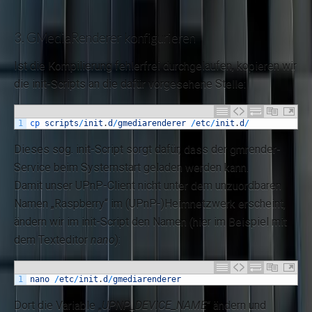
3. GMediaRenderer konfigurieren
Ist die Kompilierung fehlerfrei durchgelaufen, kopieren wir
die init-Scripts an die dafür vorgesehene Stelle:
1
cp 
scripts
/
init
.
d
/
gmediarenderer
/
etc
/
init
.
d
/
Dieses sog. init-Script sorgt dafür, dass der gmrender-
Service beim Systemstart geladen werden kann.
Damit unser UPnP-Client nicht unter dem unzuordbaren
Namen „Raspberry“ im (UPnP-)Heimnetzwerk erscheint,
ändern wir im init-Script den Namen (hier im Beispiel mit
dem Texteditor
nano
):
1
nano
/
etc
/
init
.
d
/
gmediarenderer
Dort die Variable „
UPNP_DEVICE_NAME
“ ändern und