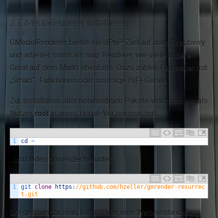
2. GMediaRenderer installieren
GMediaRenderer bietet ein UPnP-Ziel auf dem Raspberry
und arbeitet somit als sog. Renderer wie viele andere
Gerät auf dem Markt ebenfalls. Dazu zählen Fernseher mit
„Smart“- Funktionen oder sonstige HiFi-Geräte.
Zur Installation aller notwendigen Pakete wechseln wir als
Nutzer
root
in unser Home-Verzeichnis mit
1
cd
~
…und laden
gmrender
herunter:
1
git 
clone
https
:
//github.com/hzeller/gmrender-resurrec
t.git
Um genauer zu sein, kommt hier eine Weiterentwicklung