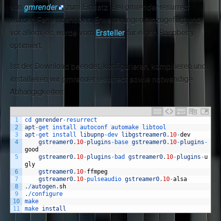
von
gmrender
zum Einsatz. Bei
gmrender-resurrect
wurden Fehler behoben, Erweiterungen hinzugefügt und
vor allem: es wurde vom
Ersteller
für einen Raspberry
optimiert.
Ist der Download beendet, konfigurieren, kompilieren und
installieren wir
gmrender-resurrect
sowie notwendige
Abhängigkeiten:
1
cd 
gmrender
-
resurrect
2
apt
-
get 
install 
autoconf 
automake 
libtool
3
apt
-
get 
install 
libupnp
-
dev 
libgstreamer0
.
10
-
dev
4
gstreamer0
.
10
-
plugins
-
base 
gstreamer0
.
10
-
plugins
-
good
5
gstreamer0
.
10
-
plugins
-
bad 
gstreamer0
.
10
-
plugins
-
u
gly
6
gstreamer0
.
10
-
ffmpeg
7
gstreamer0
.
10
-
pulseaudio 
gstreamer0
.
10
-
alsa
8
.
/
autogen
.
sh
9
.
/
configure
10
make
11
make 
install