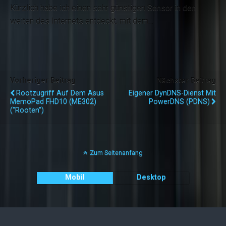
Kürzlich habe ich einen sehr günstigen Sensor in den
weiten des Internets entdeckt, mit dem…
Vorheriger Beitrag
Nächster Beitrag
Rootzugriff Auf Dem Asus
Eigener DynDNS-Dienst Mit
MemoPad FHD10 (ME302)
PowerDNS (PDNS)
("rooten")
Zum Seitenanfang
Mobil
Desktop