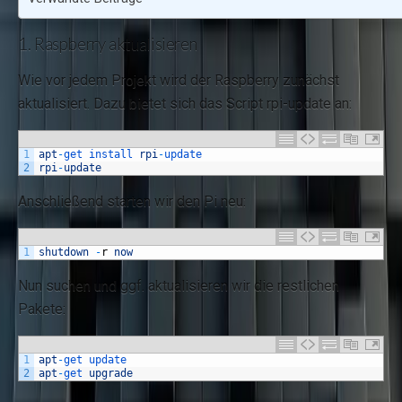
1. Raspberry aktualisieren
Wie vor jedem Projekt wird der Raspberry zunächst
aktualisiert. Dazu bietet sich das Script rpi-update an:
1
apt
-
get 
install 
rpi
-
update
2
rpi
-
update
Anschließend starten wir den Pi neu:
1
shutdown
-
r
now
Nun suchen und ggf. aktualisieren wir die restlichen
Pakete:
1
apt
-
get 
update
2
apt
-
get 
upgrade