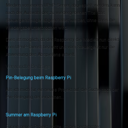
Medien von einem UPnP-Server abgespielt werden, kann
nach der Auswahl der zu wiedergebenen Titel das
Steuergerät sogar abgeschaltet werden, ohne dass die
Wiedergabe unterbrochen wird.
Dies ist möglich, da der Raspberry die Medien nun direkt
vom UPnP-Dienst bezieht und vom Steuergerät nur die
Anweisung des Abspielens erhielt.
Verwandte Beiträge
Pin-Belegung beim Raspberry Pi
Als ich mich für ein neues Projekt auf die Suche nach der
Pin-Belegung der einzelnen…
Summer am Raspberry Pi
Für ein neues Projekt wollte ich bei bestimmten