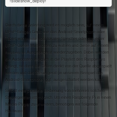
!slideshow_deploy!
Durch diese Anleitung wird es möglich sein, auf einem
UPnP-fähigen Gerät wie das Android-Smartphone oder
Tablet wahlweise vom lokalen Speicher oder aus einer
UPnP-Quelle Musikdaten zu wählen und diese auf einem
Ausgabegerät wiederzugeben. Dabei werden
Raspberry als
die Audiodaten lediglich in die Playlist des Raspberrys
gelegt, so dass die Daten direkt von der Quelle abgespielt
werden und das Steuergerät (in unserem Beispiel das
Android-Smartphone) ggf. ausgeschaltet werden kann.
Selbst eine parallele Bedienung von mehreren solchen
Steuergeräten ist möglich. Um einen Raspberry Pi in einen
Media-Player zu erweitern, benötigen wir folgende
Hardware: