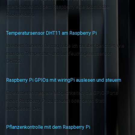
Interaktionen mit dem Raspberry eine akustische
Rückmeldung…
Temperatursensor DHT11 am Raspberry Pi
In einem früheren Beitrag habe ich darüber berichtet, wie
man den Temperatur- und Luftfeuchtigkeitssensor
DHT22…
Raspberry Pi GPIOs mit wiringPi auslesen und steuern
Es existieren mehrere Möglichkeiten, die GPIO-Ports
eines Raspberry Pi zu steuern oder deren Stati
auszulesen. Den…
Pflanzenkontrolle mit dem Raspberry Pi