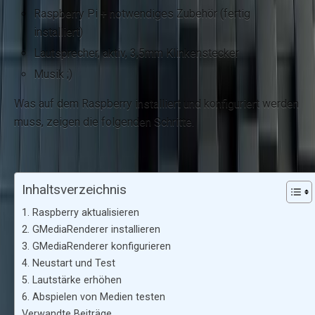
Raspberry Pi + notwendiges Zubehör (fertig
installiert)
Lautsprecher, aktiv, 3,5mm Klinkenstecker
Musik ;)
Was auf dem Raspberry installiert und konfiguriert werden
muss, zeigen die folgenden Schritte.
Inhaltsverzeichnis
1. Raspberry aktualisieren
2. GMediaRenderer installieren
3. GMediaRenderer konfigurieren
4. Neustart und Test
5. Lautstärke erhöhen
6. Abspielen von Medien testen
Verwandte Beiträge