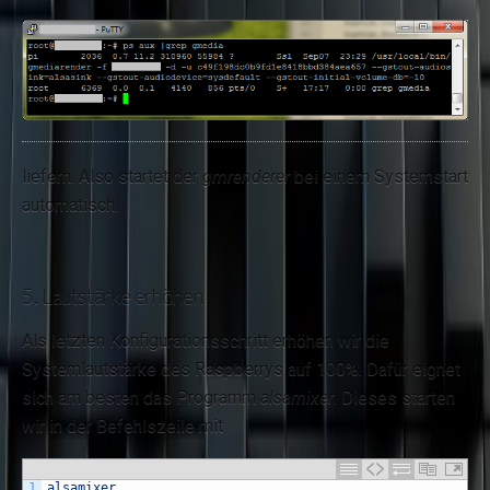
liefern. Also startet der
gmrenderer
bei einem Systemstart
automatisch.
5. Lautstärke erhöhen
Als letzten Konfigurationsschritt erhöhen wir die
Systemlautstärke des Raspberrys auf 100%. Dafür eignet
sich am besten das Programm
alsamixer
. Dieses starten
wir in der Befehlszeile mit
1
alsamixer