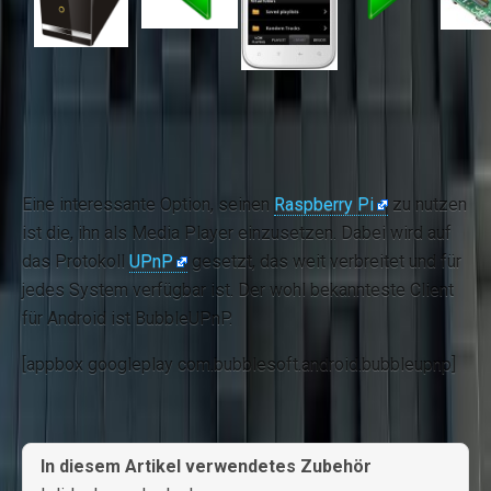
Eine interessante Option, seinen
Raspberry Pi
zu nutzen
ist die, ihn als Media Player einzusetzen. Dabei wird auf
das Protokoll
UPnP
gesetzt, das weit verbreitet und für
jedes System verfügbar ist. Der wohl bekannteste Client
für Android ist
BubbleUPnP
.
[appbox googleplay com.bubblesoft.android.bubbleupnp]
In diesem Artikel verwendetes Zubehör