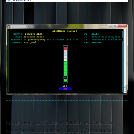
Mit den Hoch- und Runter-Pfeiltasten erhöhren bzw.
verringern wir die Lautstärke und „
ESC
“ beendet das