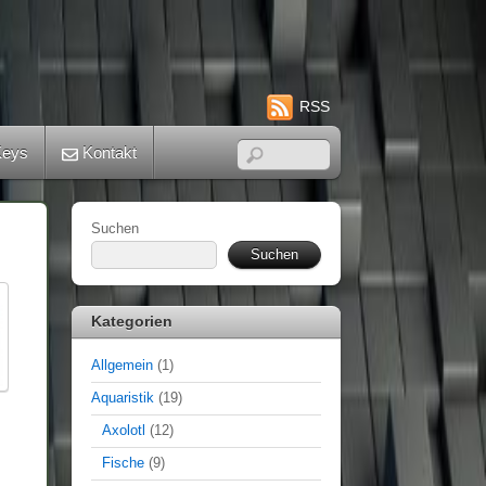
RSS
eys
Kontakt
Suchen
Suchen
Kategorien
Allgemein
(1)
Aquaristik
(19)
Axolotl
(12)
Fische
(9)