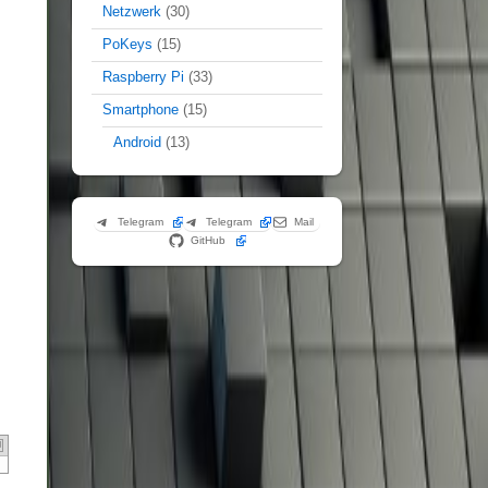
Netzwerk
(30)
PoKeys
(15)
Raspberry Pi
(33)
Smartphone
(15)
Android
(13)
Telegram
Telegram
Mail
GitHub