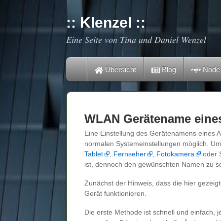
:: Klenzel ::
Eine Seite von Tina und Daniel Wenzel
Übersicht
Blog
Node
WLAN Gerätename eines
Eine Einstellung des Gerätenamens eines And
normalen Systemeinstellungen möglich. Um
Tablet
,
Fernseher
,
Fotokamera
oder 
ist, dennoch den gewünschten Namen zu se
Zunächst der Hinweis, dass die hier gezeig
Gerät funktionieren.
Die erste Methode ist schnell und einfach,