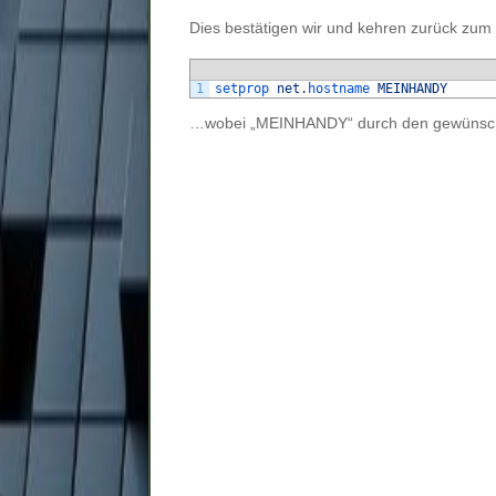
Dies bestätigen wir und kehren zurück zum 
1
setprop 
net
.
hostname 
MEINHANDY
…wobei „MEINHANDY“ durch den gewünschte