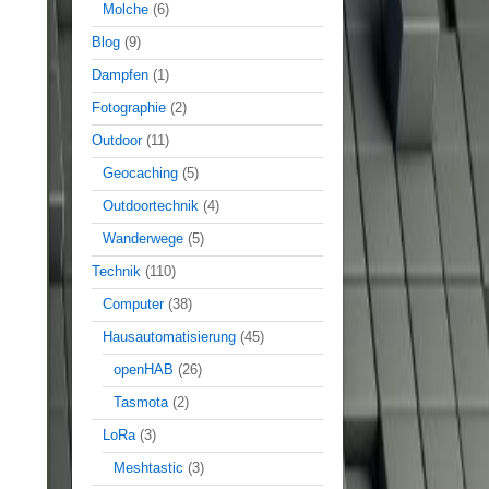
Molche
(6)
Blog
(9)
Dampfen
(1)
Fotographie
(2)
Outdoor
(11)
Geocaching
(5)
Outdoortechnik
(4)
Wanderwege
(5)
Technik
(110)
Computer
(38)
Hausautomatisierung
(45)
openHAB
(26)
Tasmota
(2)
LoRa
(3)
Meshtastic
(3)