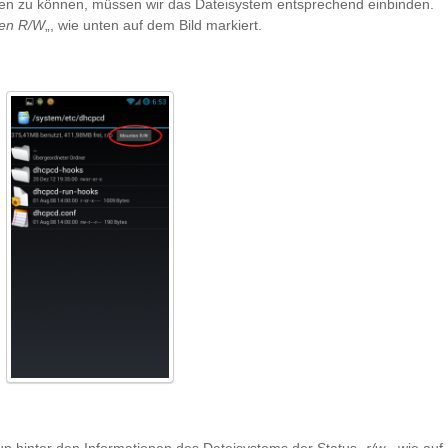
n zu können, müssen wir das Dateisystem entsprechend einbinden.
en R/W
„, wie unten auf dem Bild markiert.
un hinter den Informationen des Dateisystems der Status „
r/w
„, wie auf