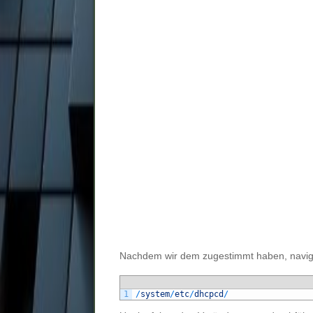
Nachdem wir dem zugestimmt haben, navig
1
/
system
/
etc
/
dhcpcd
/