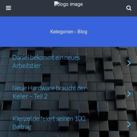
Kategorien ›
Blog
Daniel bekommt ein neues
Arbeitstier
Neue Hardware braucht der
Keller – Teil 2
Klenzel.de feiert seinen 100.
Beitrag