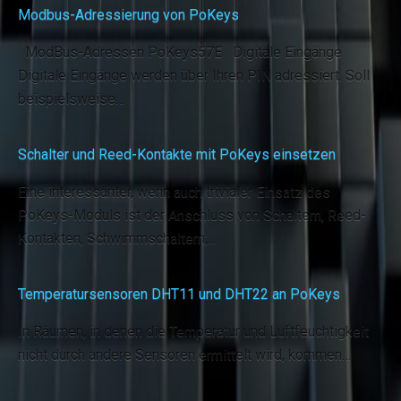
Modbus-Adressierung von PoKeys
ModBus-Adressen PoKeys57E Digitale Eingänge
Digitale Eingänge werden über Ihren PIN adressiert. Soll
beispielsweise…
Schalter und Reed-Kontakte mit PoKeys einsetzen
Eine interessanter, wenn auch trivialer Einsatz des
PoKeys-Moduls ist der Anschluss von Schaltern, Reed-
Kontakten, Schwimmschaltern;…
Temperatursensoren DHT11 und DHT22 an PoKeys
In Räumen, in denen die Temperatur und Luftfeuchtigkeit
nicht durch andere Sensoren ermittelt wird, kommen…