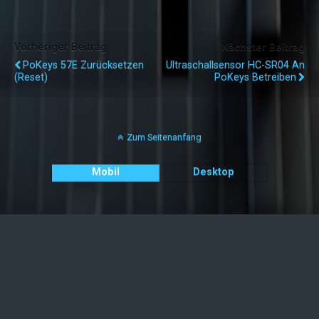
Vorheriger Beitrag
Nächster Beitrag
PoKeys 57E Zurücksetzen
Ultraschallsensor HC-SR04 An
(Reset)
PoKeys Betreiben
Zum Seitenanfang
Mobil
Desktop