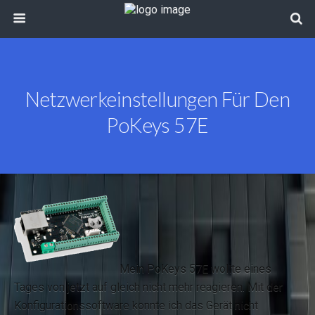
Netzwerkeinstellungen Für Den
PoKeys 57E
Mein PoKeys 57E wollte eines
Tages von jetzt auf gleich nicht mehr reagieren. Mit der
Konfigurationssoftware konnte ich das Gerät nicht