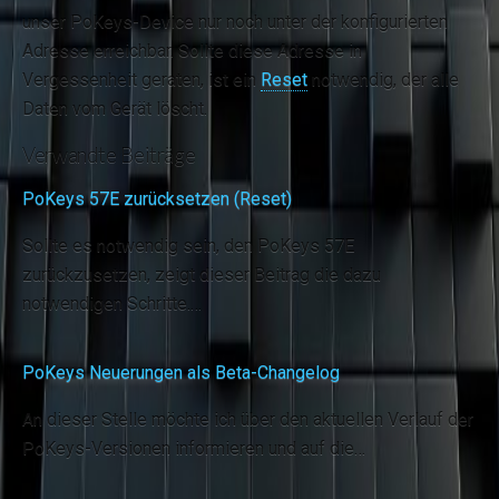
unser PoKeys-Device nur noch unter der konfigurierten
Adresse erreichbar. Sollte diese Adresse in
Vergessenheit geraten, ist ein
Reset
notwendig, der alle
Daten vom Gerät löscht.
Verwandte Beiträge
PoKeys 57E zurücksetzen (Reset)
Sollte es notwendig sein, den PoKeys 57E
zurückzusetzen, zeigt dieser Beitrag die dazu
notwendigen Schritte.…
PoKeys Neuerungen als Beta-Changelog
An dieser Stelle möchte ich über den aktuellen Verlauf der
PoKeys-Versionen informieren und auf die…