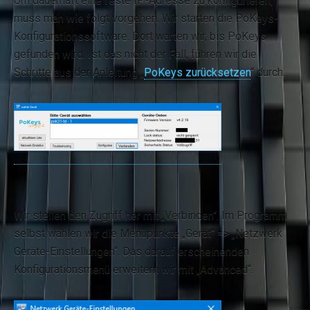
Um dauerhaft eine feste IP-Adresse zu konfigurieren,
muss man wie folgt vorgehen. Wir starten die PoKeys-
Konfigurationssoftware. Dort warten wir, bis PoKeys
gefunden wird. Ist das nicht der Fall, führen wir die
Schritte aus der Anleitung „
PoKeys zurücksetzen
“ durch.
Wir stellen den Zugriff her mit „Verbinden“. Im Programm
selbst wählen wir die Menüpunkte „Gerät“ => „Netzwerk
Geräte-Einstellungen“. Das darauf erscheinenden
Konfigurationsmenü erweitern wir mit „Advanced“.