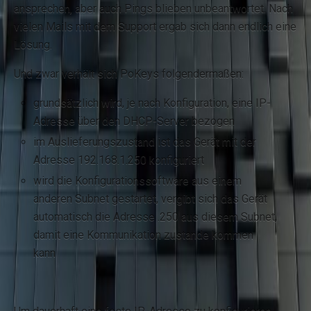
ansprechen, aber auch Pings blieben unbeantwortet. Nach
vielen Mails mit dem Support ergab sich dann endlich eine
Lösung.
Und zwar verhält sich PoKeys folgendermaßen:
grundsätzlich wird, je nach Konfiguration, eine IP-
Adresse über den DHCP-Server bezogen
im Auslieferungszustand ist das Gerät mit der
Adresse 192.168.1.250 konfiguriert
wird die Konfigurationssoftware aus einem
anderen Subnet gestartet, vergibt sich das Gerät
automatisch die Adresse .250 aus diesem Subnet,
damit eine Kommunikation zustande kommen
kann