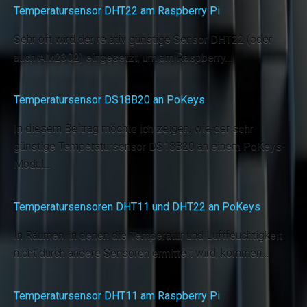
Temperatursensor DHT22 am Raspberry Pi
Sehr oft wird der relativ günstige Sensor DHT22 (oder
auch AM2302) eingesetzt, um am Raspberry…
Temperatursensor DS18B20 an PoKeys
In diesem Beitrag möchte ich zeigen, wie der sehr
günstige Temperatursensor DS18B20 an einem PoKeys-
Modul…
Temperatursensoren DHT11 und DHT22 an PoKeys
In Räumen, in denen die Temperatur und Luftfeuchtigkeit
nicht durch andere Sensoren ermittelt wird, kommen…
Temperatursensor DHT11 am Raspberry Pi