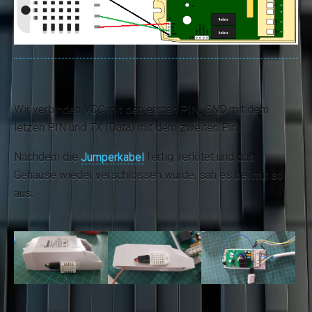
Wir verbinden
VCC
mit den ersten PIN,
GND
mit dem
letzen PIN und
TX
(Data) mit dem zweiten Pin.
Nachdem die
Jumperkabel
fertig verlötet und das
Gehäuse wieder verschlossen wurde, sah es bei mir so
aus: