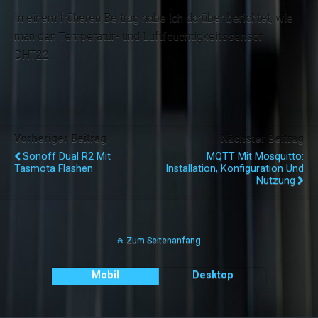
In einem früheren Beitrag habe ich darüber berichtet, wie
man den Temperatur- und Luftfeuchtigkeitssensor
DHT22…
Vorheriger Beitrag
Nächster Beitrag
Sonoff Dual R2 Mit
MQTT Mit Mosquitto:
Tasmota Flashen
Installation, Konfiguration Und
Nutzung
Zum Seitenanfang
Mobil
Desktop