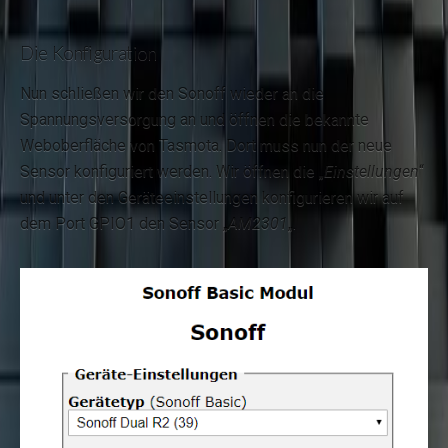
Die Konfiguration
Nun schließen wir den Sonoff wieder an die
Spannungsversorgung an und öffnen die bekannte
Weboberfläche von Tasmota. Dort muss nun der neue
Sensor konfiguriert werden. Wir öffnen die „
Einstellungen
“
und unter den Geräteeinstellungen konfigurieren wir auf
dem Port GPIO1 den Sensor „
AM2301
„.