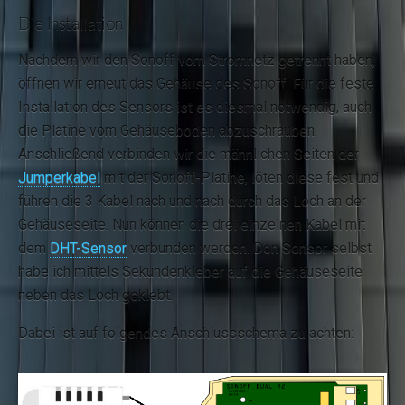
Die Installation
Nachdem wir den Sonoff vom Stromnetz getrennt haben,
öffnen wir erneut das Gehäuse des Sonoff. Für die feste
Installation des Sensors ist es diesmal notwendig, auch
die Platine vom Gehäuseboden abzuschrauben.
Anschließend verbinden wir die männlichen Seiten der
Jumperkabel
mit der Sonoff-Platine, löten diese fest und
führen die 3 Kabel nach und nach durch das Loch an der
Gehäuseseite. Nun können die drei einzelnen Kabel mit
dem
DHT-Sensor
verbunden werden. Den Sensor selbst
habe ich mittels Sekundenkleber auf die Gehäuseseite
neben das Loch geklebt.
Dabei ist auf folgendes Anschlussschema zu achten: