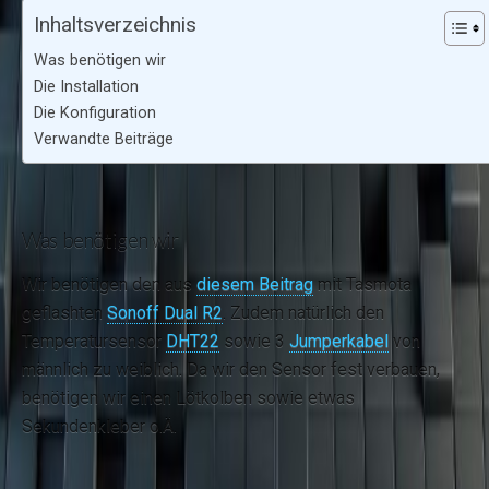
Inhaltsverzeichnis
Was benötigen wir
Die Installation
Die Konfiguration
Verwandte Beiträge
Was benötigen wir
Wir benötigen den aus
diesem Beitrag
mit Tasmota
geflashten
Sonoff Dual R2
. Zudem natürlich den
Temperatursensor
DHT22
sowie 3
Jumperkabel
von
männlich zu weiblich. Da wir den Sensor fest verbauen,
benötigen wir einen Lötkolben sowie etwas
Sekundenkleber o.Ä.