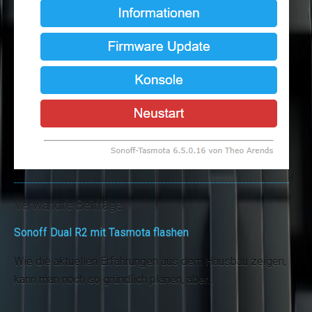
Verwandte Beiträge
Sonoff Dual R2 mit Tasmota flashen
Wie die aktuellen Erfahrungen aus dem Hausbau zeigen,
kann man noch so gründlich planen, aber…