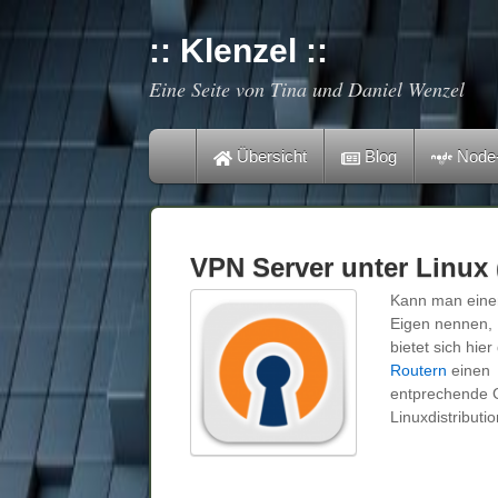
:: Klenzel ::
Eine Seite von Tina und Daniel Wenzel
Übersicht
Blog
Node
VPN Server unter Linux
Kann man einen
Eigen nennen,
bietet sich hi
Routern
einen
entprechende G
Linuxdistribut