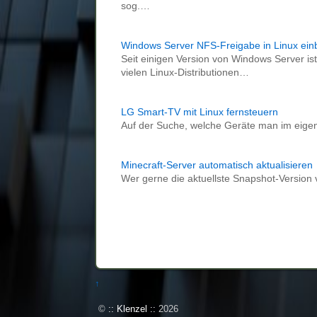
sog.…
Windows Server NFS-Freigabe in Linux ein
Seit einigen Version von Windows Server is
vielen Linux-Distributionen…
LG Smart-TV mit Linux fernsteuern
Auf der Suche, welche Geräte man im eige
Minecraft-Server automatisch aktualisieren
Wer gerne die aktuellste Snapshot-Version v
↑
©
:: Klenzel ::
2026