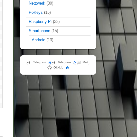
Netzwerk
(30)
PoKeys
(15)
Raspberry Pi
(33)
Smartphone
(15)
Android
(13)
Telegram
Telegram
Mail
GitHub
-