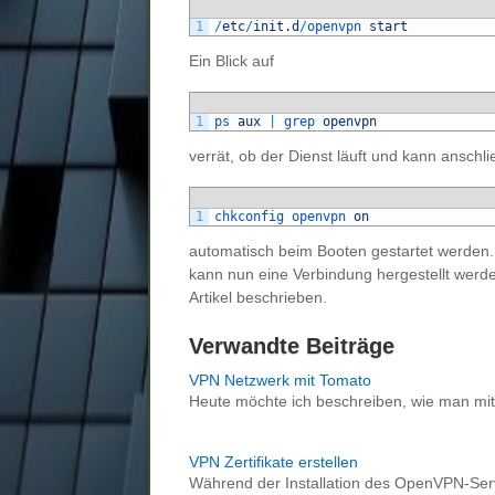
1
/
etc
/
init
.
d
/
openvpn 
start
Ein Blick auf
1
ps 
aux
|
grep 
openvpn
verrät, ob der Dienst läuft und kann anschl
1
chkconfig 
openvpn 
on
automatisch beim Booten gestartet werden.
kann nun eine Verbindung hergestellt werden
Artikel beschrieben.
Verwandte Beiträge
VPN Netzwerk mit Tomato
Heute möchte ich beschreiben, wie man m
VPN Zertifikate erstellen
Während der Installation des OpenVPN-Serv