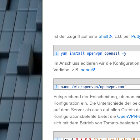
Ist der Zugriff auf eine
Shell
, z.B. per
Putt
1
yum 
install 
openvpn 
openssl
-
y
Im Anschluss editieren wir die Konfigurati
Vorliebe, z.B.
nano
.
1
nano
/
etc
/
openvpn
/
openvpn
.
conf
Entsprechend der Entscheidung, ob man ei
Konfiguration ein. Die Unterschiede der b
auf dem Server als auch auf allen Clients 
Konfigurationsbefehle bietet die
OpenVPN-e
sich mit dem Betrieb von Tomato-basierten 
1
local
8.8.8.8
#Die öffentliche IP d