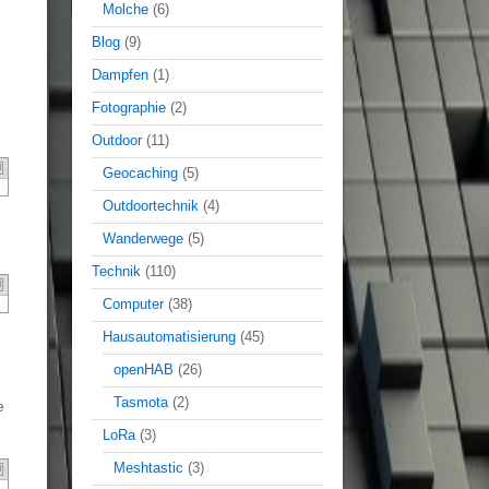
Molche
(6)
Blog
(9)
Dampfen
(1)
Fotographie
(2)
Outdoor
(11)
Geocaching
(5)
Outdoortechnik
(4)
Wanderwege
(5)
Technik
(110)
Computer
(38)
e
Hausautomatisierung
(45)
openHAB
(26)
Tasmota
(2)
e
LoRa
(3)
Meshtastic
(3)