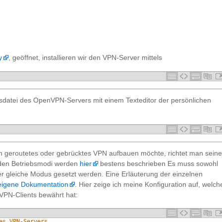
y
, geöffnet, installieren wir den VPN-Server mittels
onsdatei des OpenVPN-Servers mit einem Texteditor der persönlichen
n geroutetes oder gebrücktes VPN aufbauen möchte, richtet man sein
eiden Betriebsmodi werden
hier
bestens beschrieben Es muss sowohl
der gleiche Modus gesetzt werden. Eine Erläuterung der einzelnen
igene Dokumentation
. Hier zeige ich meine Konfiguration auf, welch
VPN-Clients bewährt hat:
es VPN-Servers