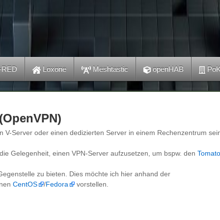
-RED
Loxone
Meshtastic
openHAB
PoK
 (OpenVPN)
 V-Server oder einen dedizierten Server in einem Rechenzentrum sei
er die Gelegenheit, einen VPN-Server aufzusetzen, um bspw. den
Tomato
egenstelle zu bieten. Dies möchte ich hier anhand der
ionen
CentOS
/
Fedora
vorstellen.