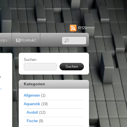
RSS
eys
Kontakt
Suchen
Suchen
n
Kategorien
-
Allgemein
(1)
Aquaristik
(19)
Axolotl
(12)
Fische
(9)