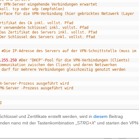
r VPN-Server eingehende Verbindungen erwartet
koll. tcp oder udp (empfohlen)
erface für die VPN-Verbindung (hier gebrücktes Netzwerk (Layer 
rtifikat des CA inkl. vollst. Pfad
r verwendete Schlüssel inkl. vollst. Pfad 
Das Zertifikat des Servers inkl. vollst. Pfad
Der Schlüssel des Servers inkl. vollst. Pfad
#Die IP-Adresse des Servers auf der VPN-Schnittstelle (muss im 
.255.250
#Der "DHCP"-Pool für die VPN-Verbindungen (Clients)
ommunikation zwischen den Clients und deren Netzwerken
 darf für mehrere Verbindungen gleichzeitig genutzt werden
N-Server-Prozess ausgeführt wird
PN-Server -Prozess ausgeführt wird 
g
lüssel und Zertifikate erstellt werden, wird in
diesem
Beitrag
enden nano mit der Tastenkombination „
STRG+X
“ und starten den VPN