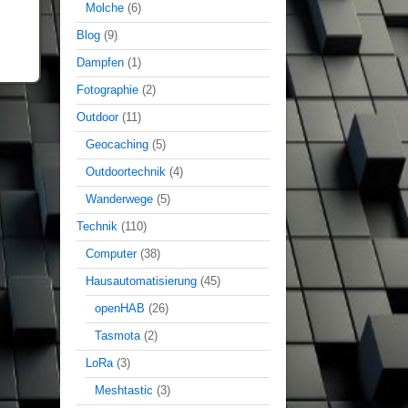
Molche
(6)
Blog
(9)
Dampfen
(1)
Fotographie
(2)
Outdoor
(11)
Geocaching
(5)
Outdoortechnik
(4)
Wanderwege
(5)
Technik
(110)
Computer
(38)
Hausautomatisierung
(45)
openHAB
(26)
Tasmota
(2)
LoRa
(3)
Meshtastic
(3)