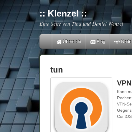
:: Klenzel ::
Eine Seite von Tina und Daniel Wenzel
Übersicht
Blog
Node
tun
VPN 
Kann ma
Rechenz
VPN-Ser
Gegenst
CentOS/