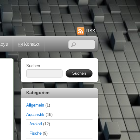
RSS
eys
Kontakt
Suchen
Suchen
Kategorien
Allgemein
(1)
Aquaristik
(19)
Axolotl
(12)
Fische
(9)